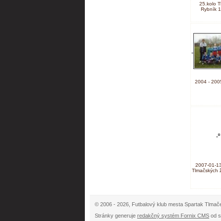
25.kolo T
Rybník 1
2004 - 2005
2007-01-13
Tlmačských ž
© 2006 - 2026, Futbalový klub mesta Spartak Tlmač
Stránky generuje
redakčný systém Fornix CMS
od s