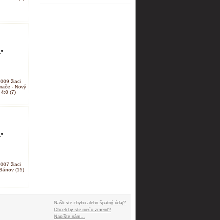
009 žiaci
mače - Nový
4:0 (7)
007 žiaci
Bánov (15)
Našli ste chybu alebo špatný údaj?
Chceli by ste niečo zmeniť?
Napíšte nám...