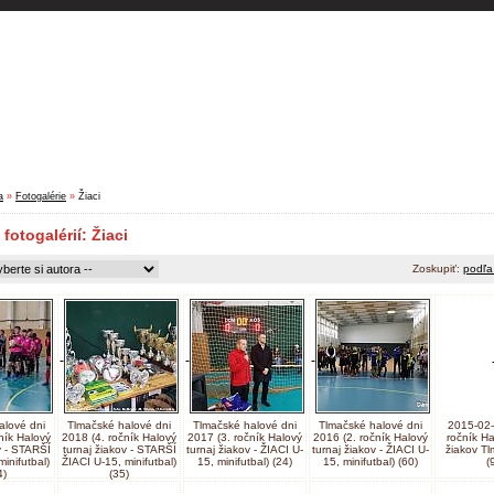
ezóna
Súpisky hráčov
Klub
Fotogalérie
Kontakty
a
»
Fotogalérie
»
Žiaci
fotogalérií: Žiaci
Zoskupiť:
podľa
alové dni
Tlmačské halové dni
Tlmačské halové dni
Tlmačské halové dni
2015-02-0
ník Halový
2018 (4. ročník Halový
2017 (3. ročník Halový
2016 (2. ročník Halový
ročník Ha
v - STARŠÍ
turnaj žiakov - STARŠÍ
turnaj žiakov - ŽIACI U-
turnaj žiakov - ŽIACI U-
žiakov T
inifutbal)
ŽIACI U-15, minifutbal)
15, minifutbal) (24)
15, minifutbal) (60)
(
4)
(35)