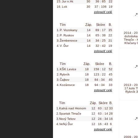
15.
Jur n.Hr.
30
36 : 85
22
16.
Lok
30
37 : 106
19
zobraziť celé
VI. liga ObM U19 - ObFZ LV / Dorast
Tím
Záp.
Skóre
B.
1.
P. Vozokany
14
89 : 17
35
2014 - 20
2.
P. Ruskov
14
65 : 38
22
dohrávka 
Tlmače - 
3.
Žemberovce
14
34 : 25
21
Kľačany 0
4.
V. Ďur
14
32 : 42
19
zobraziť celé
VI. liga ObM U15 - ObFZ LV SEVER /
Tím
Záp.
Skóre
B.
Žiaci
1.
KŠK Levice
18
158 : 12
52
2.
Rybník
18
123 : 22
45
3.
Čajkov
18
84 : 34
40
4.
Kozárovce
18
94 : 34
33
2013 - 20
17.kolo T
zobraziť celé
Rybník 3
Prípravka sk.A U11 / Prípravka
Tím
Záp.
Skóre
B.
1.
Kalná nad Hronom
12
63 : 12
33
2.
Spartak Tlmače
12
63 : 14
28
3.
Nový Tekov
12
24 : 34
16
4.
Veľký Ďur
12
16 : 43
6
zobraziť celé
2009 - 20