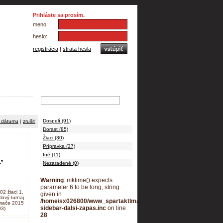
Prihláste sa prosím.
meno:
heslo:
registrácia
|
strata hesla
Vyhľadávanie
Foto kategórie
Dospelí (91)
 dátumu
|
zrušiť
Dorast (85)
Žiaci (30)
Prípravka (37)
Iné (11)
Nezaradené (0)
Warning
: mktime() expects
parameter 6 to be long, string
2 žiaci 1.
given in
lový turnaj
/home/sx026800/www_spartaktlmace/plugins/custom-
lmače 2015
sidebar-dalsi-zapas.inc
on line
93)
28