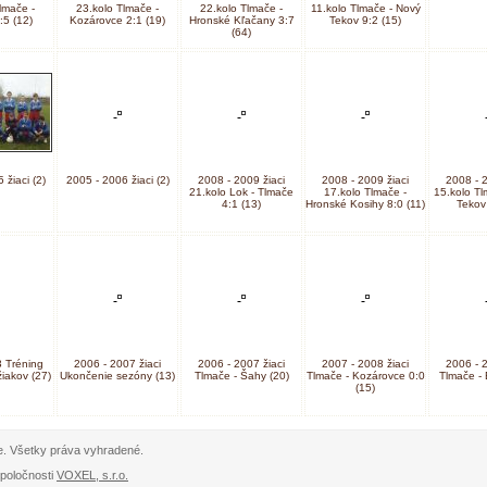
lmače -
23.kolo Tlmače -
22.kolo Tlmače -
11.kolo Tlmače - Nový
:5 (12)
Kozárovce 2:1 (19)
Hronské Kľačany 3:7
Tekov 9:2 (15)
(64)
 žiaci (2)
2005 - 2006 žiaci (2)
2008 - 2009 žiaci
2008 - 2009 žiaci
2008 - 2
21.kolo Lok - Tlmače
17.kolo Tlmače -
15.kolo Tl
4:1 (13)
Hronské Kosihy 8:0 (11)
Tekov 
 Tréning
2006 - 2007 žiaci
2006 - 2007 žiaci
2007 - 2008 žiaci
2006 - 2
iakov (27)
Ukončenie sezóny (13)
Tlmače - Šahy (20)
Tlmače - Kozárovce 0:0
Tlmače - 
(15)
e. Všetky práva vyhradené.
poločnosti
VOXEL, s.r.o.