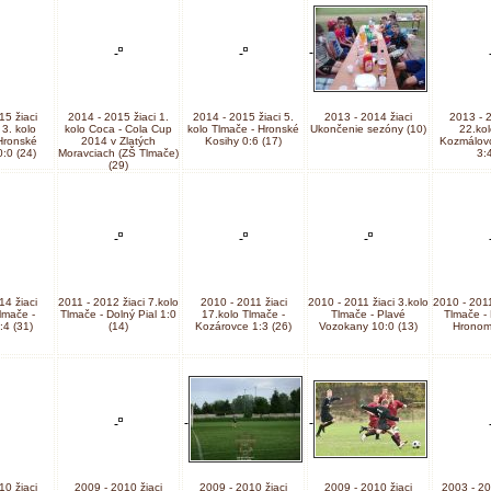
15 žiaci
2014 - 2015 žiaci 1.
2014 - 2015 žiaci 5.
2013 - 2014 žiaci
2013 - 2
3. kolo
kolo Coca - Cola Cup
kolo Tlmače - Hronské
Ukončenie sezóny (10)
22.kol
Hronské
2014 v Zlatých
Kosihy 0:6 (17)
Kozmálovc
:0 (24)
Moravciach (ZŠ Tlmače)
3:4
(29)
14 žiaci
2011 - 2012 žiaci 7.kolo
2010 - 2011 žiaci
2010 - 2011 žiaci 3.kolo
2010 - 2011
lmače -
Tlmače - Dolný Pial 1:0
17.kolo Tlmače -
Tlmače - Plavé
Tlmače -
:4 (31)
(14)
Kozárovce 1:3 (26)
Vozokany 10:0 (13)
Hronom 
10 žiaci
2009 - 2010 žiaci
2009 - 2010 žiaci
2009 - 2010 žiaci
2003 - 200