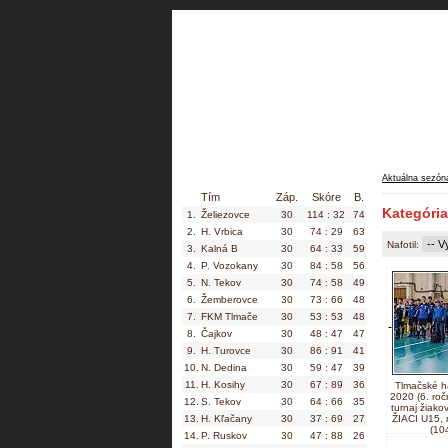
Aktuálna s
MEVASPORT VI.liga ObFZ LV / Muži
Aktuálna sezón
Tím
Záp.
Skóre
B.
Kategória 
1.
Želiezovce
30
114 : 32
74
2.
H. Vrbica
30
74 : 29
63
Nafotil:
3.
Kalná B
30
64 : 33
59
4.
P. Vozokany
30
84 : 58
56
5.
N. Tekov
30
74 : 58
49
6.
Žemberovce
30
73 : 66
48
7.
FKM Tlmače
30
53 : 53
48
8.
Čajkov
30
48 : 47
47
9.
H. Turovce
30
86 : 91
41
10.
N. Dedina
30
59 : 47
39
11.
H. Kosihy
30
67 : 89
36
Tlmačské h
2020 (6. roč
12.
S. Tekov
30
64 : 66
35
turnaj žiako
13.
H. Kľačany
30
37 : 69
27
ŽIACI U15, m
(10
14.
P. Ruskov
30
47 : 88
26