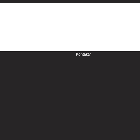
Aktuálna sezóna
Kontakty