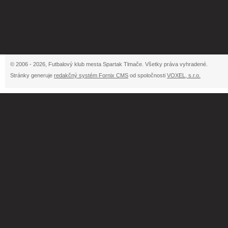
© 2006 - 2026, Futbalový klub mesta Spartak Tlmače. Všetky práva vyhradené.
Stránky generuje
redakčný systém Fornix CMS
od spoločnosti
VOXEL, s.r.o.