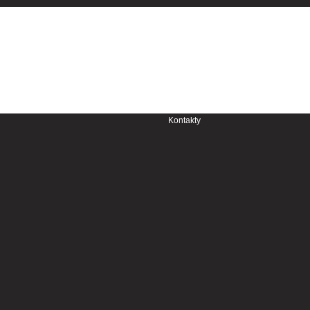
Aktuálna sezóna
Kontakty