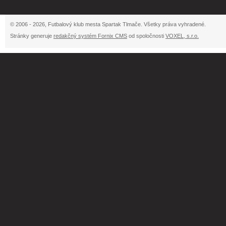
© 2006 - 2026, Futbalový klub mesta Spartak Tlmače. Všetky práva vyhradené.
Stránky generuje
redakčný systém Fornix CMS
od spoločnosti
VOXEL, s.r.o.