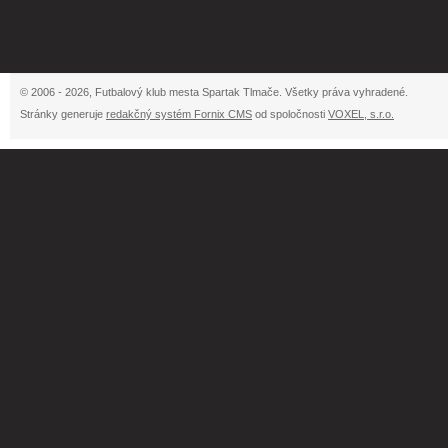
© 2006 - 2026, Futbalový klub mesta Spartak Tlmače. Všetky práva vyhradené.
Stránky generuje
redakčný systém Fornix CMS
od spoločnosti
VOXEL, s.r.o.