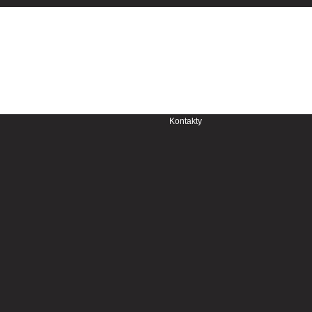
Aktuálna sezóna
Kontakty