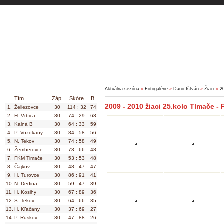
Aktuálna sezóna
Súpisky hráčov
Klu
MEVASPORT VI.liga ObFZ LV / Muži
Aktuálna sezóna
»
Fotogalérie
»
Dano Ištván
»
Žiaci
»
2
Tím
Záp.
Skóre
B.
2009 - 2010 žiaci 25.kolo Tlmače - 
1.
Želiezovce
30
114 : 32
74
2.
H. Vrbica
30
74 : 29
63
3.
Kalná B
30
64 : 33
59
4.
P. Vozokany
30
84 : 58
56
5.
N. Tekov
30
74 : 58
49
6.
Žemberovce
30
73 : 66
48
7.
FKM Tlmače
30
53 : 53
48
8.
Čajkov
30
48 : 47
47
9.
H. Turovce
30
86 : 91
41
10.
N. Dedina
30
59 : 47
39
11.
H. Kosihy
30
67 : 89
36
12.
S. Tekov
30
64 : 66
35
13.
H. Kľačany
30
37 : 69
27
14.
P. Ruskov
30
47 : 88
26