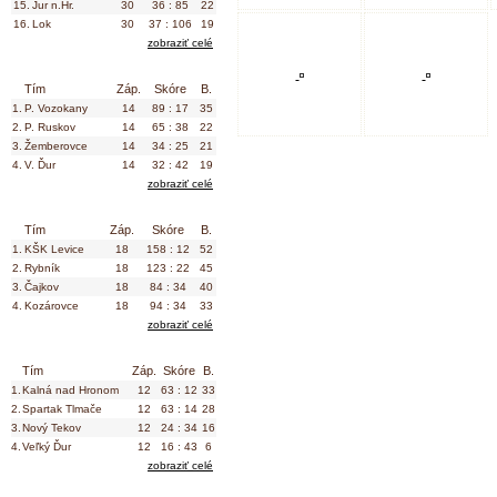
15.
Jur n.Hr.
30
36 : 85
22
16.
Lok
30
37 : 106
19
zobraziť celé
VI. liga ObM U19 - ObFZ LV / Dorast
Tím
Záp.
Skóre
B.
1.
P. Vozokany
14
89 : 17
35
2.
P. Ruskov
14
65 : 38
22
3.
Žemberovce
14
34 : 25
21
4.
V. Ďur
14
32 : 42
19
zobraziť celé
VI. liga ObM U15 - ObFZ LV SEVER /
Tím
Záp.
Skóre
B.
Žiaci
1.
KŠK Levice
18
158 : 12
52
2.
Rybník
18
123 : 22
45
3.
Čajkov
18
84 : 34
40
4.
Kozárovce
18
94 : 34
33
zobraziť celé
Prípravka sk.A U11 / Prípravka
Tím
Záp.
Skóre
B.
1.
Kalná nad Hronom
12
63 : 12
33
2.
Spartak Tlmače
12
63 : 14
28
3.
Nový Tekov
12
24 : 34
16
4.
Veľký Ďur
12
16 : 43
6
zobraziť celé