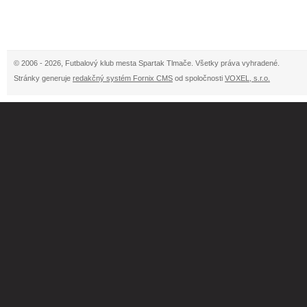
© 2006 - 2026, Futbalový klub mesta Spartak Tlmače. Všetky práva vyhradené.
Stránky generuje
redakčný systém Fornix CMS
od spoločnosti
VOXEL, s.r.o.